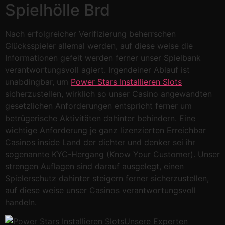
Spielhölle Brd
Nach erfolgreicher Verifizierung beherrschen
Glücksspieler allemal werden, auf diese weise die
Informationen gefeit werden ferner unser Spielbank
verantwortungsvoll agiert. Irgendeiner Ablauf ist
unabdingbar, um
Power Stars Installieren Slots
sicherzustellen, wirklich so unser Casino angewandten
gesetzlichen Anforderungen entspricht ferner um
betrügerische Aktivitäten dahinter behindern. Eine
wichtige Anforderung je ganz lizenzierten Erreichbar
Casinos inside Land der dichter und denker sei ihr
sogenannte KYC-Hergang (Know Your Customer). Unser
strengen Auflagen sind darauf ausgelegt, einen
Spielerschutz dahinter steigern ferner sicherzustellen,
auf diese weise unser Casinos verantwortungsvoll
handeln.
Unsere Experten