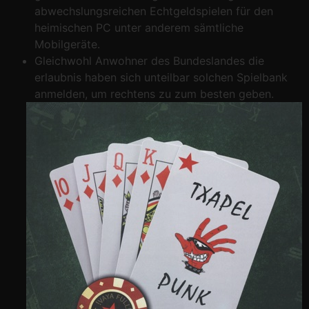
abwechslungsreichen Echtgeldspielen für den
heimischen PC unter anderem sämtliche
Mobilgeräte.
Gleichwohl Anwohner des Bundeslandes die
erlaubnis haben sich unteilbar solchen Spielbank
anmelden, um rechtens zu zum besten geben.