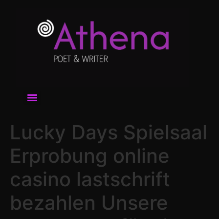
Lucky Days Spielsaal
Erprobung online
casino lastschrift
bezahlen Unsere