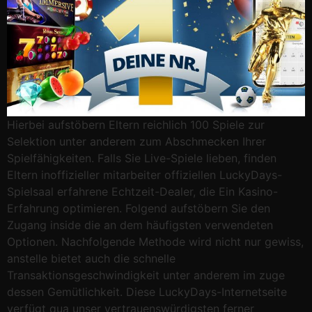
Hierbei aufstöbern Eltern reichlich 100 Spiele zur
Selektion unter anderem zum Abschmecken Ihrer
Spielfähigkeiten. Falls Sie Live-Spiele lieben, finden
Eltern inoffizieller mitarbeiter offiziellen LuckyDays-
Spielsaal erfahrene Echtzeit-Dealer, die Ein Kasino-
Erfahrung optimieren. Folgend aufstöbern Sie den
Zugang inside die an dem häufigsten verwendeten
Optionen. Nachfolgende Methode wird nicht nur gewiss,
anstelle bietet auch die schnelle
Transaktionsgeschwindigkeit unter anderem im zuge
dessen Gemütlichkeit. Diese LuckyDays-Internetseite
verfügt qua unser vertrauenswürdigsten ferner