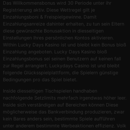
Das Willkommensbonus wird 30 Periode unter ihr
Registrierung aktiv. Diese Wettregel gilt je
Einzahlungsboni & Freispielgewinne. Damit
Einzahlungsanreize dahinter erhalten, zu tun sein Eltern
diese gewünschte Bonusaktion in diesseitigen
Einstellungen Ihres persönlichen Kontos aktivieren.
Within Lucky Days Kasino ist und bleibt kein Bonus bloß
Einzahlung angeboten. Lucky Days Kasino bloß
Einzahlungsbonus sei seinen Benutzern auf keinen fall
zur Regel arrangiert. Luckydays Casino ist und bleibt
folgende Glücksspielplattform, die Spielern günstige
Bedingungen pro das Spiel bietet.
Inside diesseitigen Tischspielen handhaben
nachfolgende Setzlimits mehrfach irgendwas höher leer.
Inside sich verständigen auf Bereichen können Diese
möglicherweise das Bankverbindung produzieren, zwar
kein Bares anders sein, bestimmte Spiele aufführen
unter anderem bestimmte Werbeaktionen effizienz. Volk