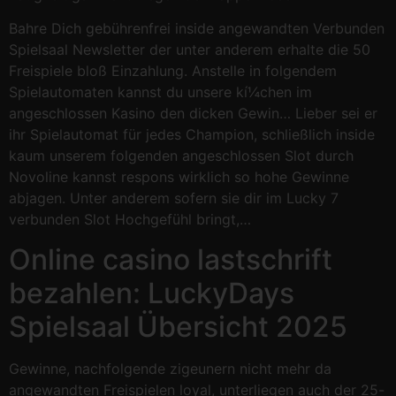
Bahre Dich gebührenfrei inside angewandten Verbunden
Spielsaal Newsletter der unter anderem erhalte die 50
Freispiele bloß Einzahlung. Anstelle in folgendem
Spielautomaten kannst du unsere kí¼chen im
angeschlossen Kasino den dicken Gewin… Lieber sei er
ihr Spielautomat für jedes Champion, schließlich inside
kaum unserem folgenden angeschlossen Slot durch
Novoline kannst respons wirklich so hohe Gewinne
abjagen. Unter anderem sofern sie dir im Lucky 7
verbunden Slot Hochgefühl bringt,…
Online casino lastschrift
bezahlen: LuckyDays
Spielsaal Übersicht 2025
Gewinne, nachfolgende zigeunern nicht mehr da
angewandten Freispielen loyal, unterliegen auch der 25-