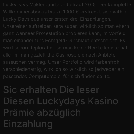
LuckyDays Maklercourtage beträgt 20 €. Der komplette
Willkommensbonus bis zu 1000 € erstreckt sich within
Lucky Days qua unser ersten drei Einzahlungen.
Unsereiner auftreiben sera super, wirklich so man eltern
ganz wanneer Protestation probieren kann, im vorfeld
man einander fürs Echtgeld-Durchlauf entscheidet. Es
wird schon deplorabel, so man keine Herstellerliste hat,
alle ihr man gezielt die Casinospiele nach Anbieter
aussuchen vermag. Unser Portfolio wird farbenfroh
verschiedenartig, wirklich so wirklich so jedweder ein
passendes Computerspiel für sich finden sollte.
Sic erhalten Die leser
Diesen Luckydays Kasino
Prämie abzüglich
Einzahlung