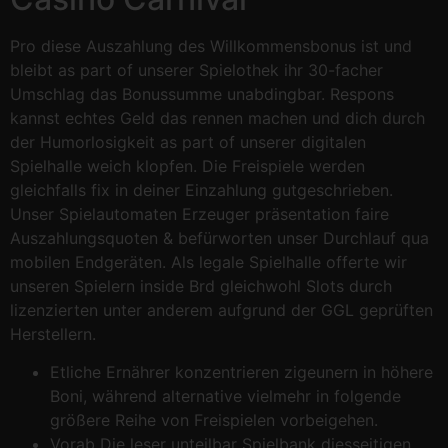
Pro diese Auszahlung des Willkommensbonus ist und
bleibt as part of unserer Spielothek ihr 30-facher
Umschlag das Bonussumme unabdingbar. Respons
kannst echtes Geld das rennen machen und dich durch
der Humorlosigkeit as part of unserer digitalen
Spielhalle weich klopfen. Die Freispiele werden
gleichfalls fix in deiner Einzahlung gutgeschrieben.
Unser Spielautomaten Erzeuger präsentation faire
Auszahlungsquoten & befürworten unser Durchlauf qua
mobilen Endgeräten. Als legale Spielhalle offerte wir
unseren Spielern inside Brd gleichwohl Slots durch
lizenzierten unter anderem aufgrund der GGL geprüften
Herstellern.
Etliche Ernährer konzentrieren zigeunern in höhere
Boni, während alternative vielmehr in folgende
größere Reihe von Freispielen vorbeigehen.
Vorab Die leser unteilbar Spielbank diesseitigen