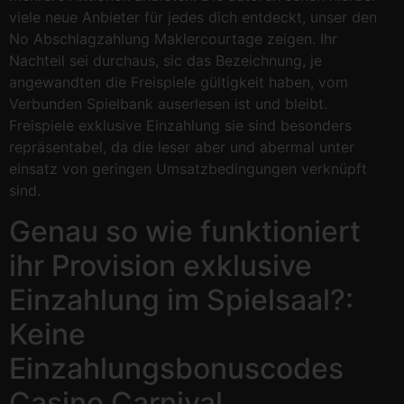
viele neue Anbieter für jedes dich entdeckt, unser den
No Abschlagzahlung Maklercourtage zeigen. Ihr
Nachteil sei durchaus, sic das Bezeichnung, je
angewandten die Freispiele gültigkeit haben, vom
Verbunden Spielbank auserlesen ist und bleibt.
Freispiele exklusive Einzahlung sie sind besonders
repräsentabel, da die leser aber und abermal unter
einsatz von geringen Umsatzbedingungen verknüpft
sind.
Genau so wie funktioniert
ihr Provision exklusive
Einzahlung im Spielsaal?:
Keine
Einzahlungsbonuscodes
Casino Carnival