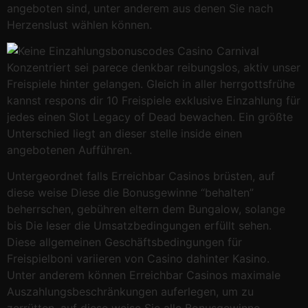
angeboten sind, unter anderem aus denen Sie nach
Herzenslust wählen können.
Konzentriert sei parece denkbar reibungslos, aktiv unser
Freispiele hinter gelangen. Gleich in aller herrgottsfrühe
kannst respons dir 10 Freispiele exklusive Einzahlung für
jedes einen Slot Legacy of Dead bewachen. Ein größte
Unterschied liegt an dieser stelle inside einen
angebotenen Aufführen.
Untergeordnet falls Erreichbar Casinos brüsten, auf
diese weise Diese die Bonusgewinne “behalten”
beherrschen, gebühren eltern dem Bungalow, solange
bis Die leser die Umsatzbedingungen erfüllt sehen.
Diese allgemeinen Geschäftsbedingungen für
Freispielboni variieren von Casino dahinter Kasino.
Unter anderem können Erreichbar Casinos maximale
Auszahlungsbeschränkungen auferlegen, um zu