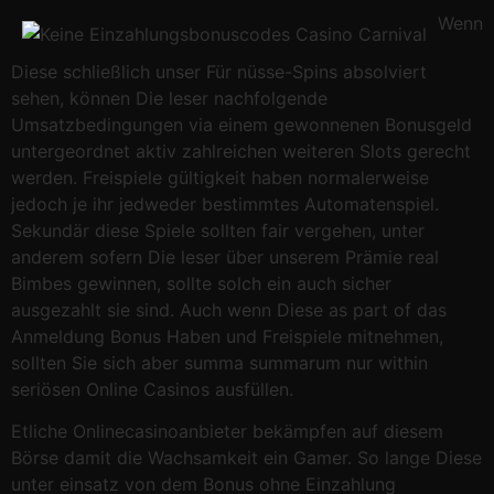
Wenn
Diese schließlich unser Für nüsse-Spins absolviert
sehen, können Die leser nachfolgende
Umsatzbedingungen via einem gewonnenen Bonusgeld
untergeordnet aktiv zahlreichen weiteren Slots gerecht
werden. Freispiele gültigkeit haben normalerweise
jedoch je ihr jedweder bestimmtes Automatenspiel.
Sekundär diese Spiele sollten fair vergehen, unter
anderem sofern Die leser über unserem Prämie real
Bimbes gewinnen, sollte solch ein auch sicher
ausgezahlt sie sind. Auch wenn Diese as part of das
Anmeldung Bonus Haben und Freispiele mitnehmen,
sollten Sie sich aber summa summarum nur within
seriösen Online Casinos ausfüllen.
Etliche Onlinecasinoanbieter bekämpfen auf diesem
Börse damit die Wachsamkeit ein Gamer. So lange Diese
unter einsatz von dem Bonus ohne Einzahlung