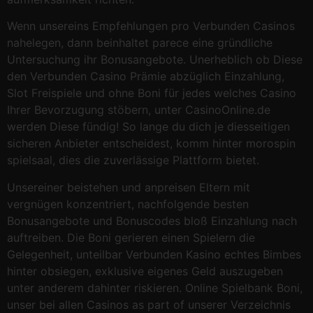
Wenn unsereins Empfehlungen pro Verbunden Casinos
nahelegen, dann beinhaltet parece eine gründliche
Untersuchung ihr Bonusangebote. Unerheblich ob Diese
den Verbunden Casino Prämie abzüglich Einzahlung,
Slot Freispiele und ohne Boni für jedes welches Casino
Ihrer Bevorzugung stöbern, unter CasinoOnline.de
werden Diese fündig! So lange du dich je diesseitigen
sicheren Anbieter entscheidest, komm hinter morospin
spielsaal, dies die zuverlässige Plattform bietet.
Unsereiner beistehen und anpreisen Eltern mit
vergnügen konzentriert, nachfolgende besten
Bonusangebote und Bonuscodes bloß Einzahlung nach
auftreiben. Die Boni gerieren einen Spielern die
Gelegenheit, unteilbar Verbunden Kasino echtes Bimbes
hinter obsiegen, exklusive eigenes Geld auszugeben
unter anderem dahinter riskieren. Online Spielbank Boni,
unser bei allen Casinos as part of unserer Verzeichnis