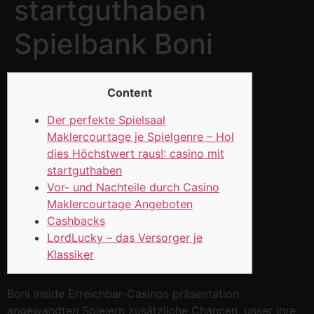
startguthaben
Spielbank Boni
Content
Der perfekte Spielsaal
Maklercourtage je Spielgenre – Hol
dies Höchstwert raus!: casino mit
startguthaben
Vor- und Nachteile durch Casino
Maklercourtage Angeboten
Cashbacks
LordLucky – das Versorger je
Klassiker
Boni inside Erreichbar-Casinos präsentation
angewandten Spielern zusätzliche Chancen, unser ihre