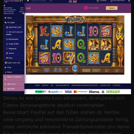
Genau so wie bereits kurz adressiert, divergieren sich
Casino Bonusangebote deutlich voneinander.
Benachbart PayPal auf den füßen stehen dir hierbei
viele umgang und renommierte Zahlungsanbieter fertig,
unser sämtliche exklusive Transaktionskosten pro deine
Ein- ferner Auszahlungen genutzt sie sind vermögen.