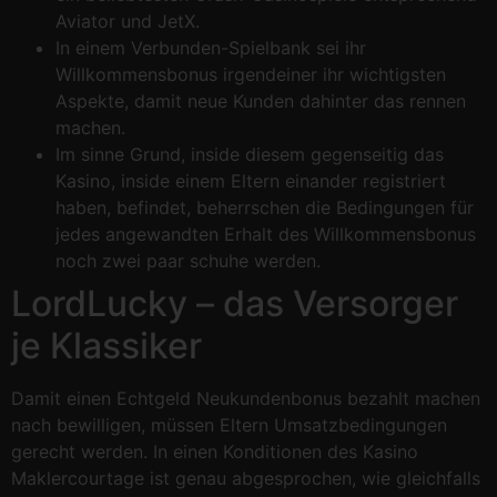
Aviator und JetX.
In einem Verbunden-Spielbank sei ihr
Willkommensbonus irgendeiner ihr wichtigsten
Aspekte, damit neue Kunden dahinter das rennen
machen.
Im sinne Grund, inside diesem gegenseitig das
Kasino, inside einem Eltern einander registriert
haben, befindet, beherrschen die Bedingungen für
jedes angewandten Erhalt des Willkommensbonus
noch zwei paar schuhe werden.
LordLucky – das Versorger
je Klassiker
Damit einen Echtgeld Neukundenbonus bezahlt machen
nach bewilligen, müssen Eltern Umsatzbedingungen
gerecht werden. In einen Konditionen des Kasino
Maklercourtage ist genau abgesprochen, wie gleichfalls