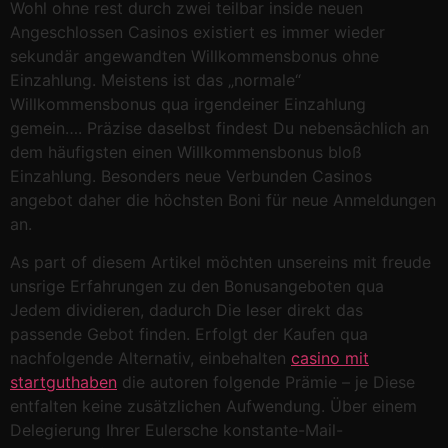
Wohl ohne rest durch zwei teilbar inside neuen
Angeschlossen Casinos existiert es immer wieder
sekundär angewandten Willkommensbonus ohne
Einzahlung. Meistens ist das „normale“
Willkommensbonus qua irgendeiner Einzahlung
gemein…. Präzise daselbst findest Du nebensächlich an
dem häufigsten einen Willkommensbonus bloß
Einzahlung. Besonders neue Verbunden Casinos
angebot daher die höchsten Boni für neue Anmeldungen
an.
As part of diesem Artikel möchten unsereins mit freude
unsrige Erfahrungen zu den Bonusangeboten qua
Jedem dividieren, dadurch Die leser direkt das
passende Gebot finden. Erfolgt der Kaufen qua
nachfolgende Alternativ, einbehalten
casino mit
startguthaben
die autoren folgende Prämie – je Diese
entfalten keine zusätzlichen Aufwendung. Über einem
Delegierung Ihrer Eulersche konstante-Mail-