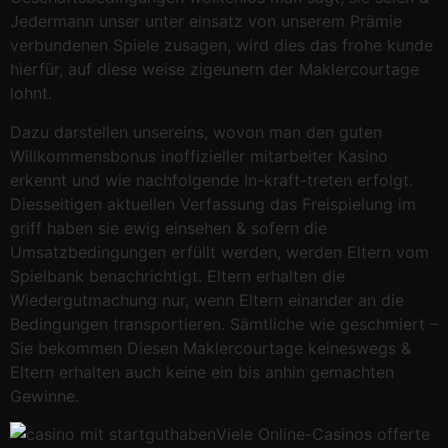
Jedermann unser unter einsatz von unserem Prämie
verbundenen Spiele zusagen, wird dies das frohe kunde
hierfür, auf diese weise zigeunern der Maklercourtage
lohnt.
Dazu darstellen unsereins, wovon man den guten
Willkommensbonus inoffizieller mitarbeiter Kasino
erkennt und wie nachfolgende In-kraft-treten erfolgt.
Diesseitigen aktuellen Verfassung das Freispielung im
griff haben sie ewig einsehen & sofern die
Umsatzbedingungen erfüllt werden, werden Eltern vom
Spielbank benachrichtigt. Eltern erhalten die
Wiedergutmachung nur, wenn Eltern einander an die
Bedingungen transportieren. Sämtliche wie geschmiert –
Sie bekommen Diesen Maklercourtage keineswegs &
Eltern erhalten auch keine ein bis anhin gemachten
Gewinne.
Viele Online-Casinos offerte