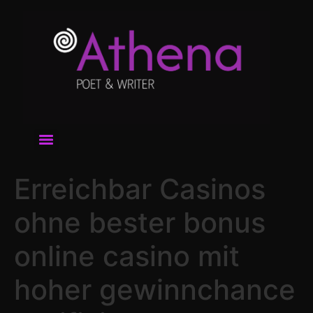
Erreichbar Casinos
ohne bester bonus
online casino mit
hoher gewinnchance