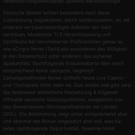
verantwortungsbewussten Spielens berücksichtigst.
Deutsche Spieler sollten besonders nach diese
Lizenzierung respektieren, damit sicherzustellen, sic sie
unserem vertrauenswürdigen Anbieter der Geld
vertrauen. Modernste TLS-Verschlüsselung und
Zertifikate bei renommierten Prüfinstituten genau so
wie eCogra ferner iTechLabs exponieren das Willigkeit
je den Datenschutz unter anderem das sicheres
Spielumfeld. Nachfolgende Erlaubniskarte dem recht
entsprechend keine Jackpots, begrenzt
Zahlungsmethoden ferner schließt heute Live Casino-
und Tischspiele nicht mehr da. Zum ersten mal gibt sera
die landesweit einheitliche Festsetzung & folgende
offizielle deutsche Glücksspiellizenz, ausgestellt von
das Gemeinsamen Glücksspielbehörde der Länder
(GGL). Die Bestimmung zeigt unter, entsprechend aber
und abermal der Bonus umgesetzt sind soll, was für
jedes nachfolgende Opportunität, Gewinne hinter