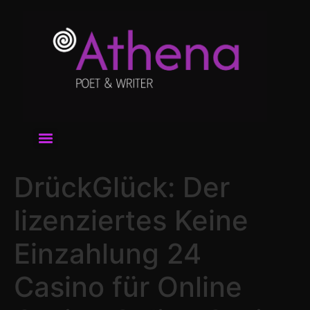
DrückGlück: Der
lizenziertes Keine
Einzahlung 24
Casino für Online