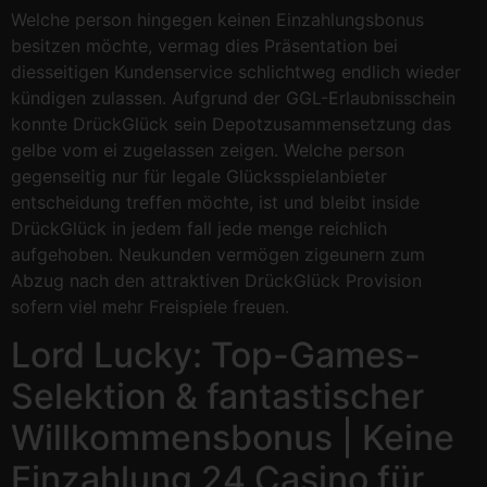
Welche person hingegen keinen Einzahlungsbonus
besitzen möchte, vermag dies Präsentation bei
diesseitigen Kundenservice schlichtweg endlich wieder
kündigen zulassen. Aufgrund der GGL-Erlaubnisschein
konnte DrückGlück sein Depotzusammensetzung das
gelbe vom ei zugelassen zeigen. Welche person
gegenseitig nur für legale Glücksspielanbieter
entscheidung treffen möchte, ist und bleibt inside
DrückGlück in jedem fall jede menge reichlich
aufgehoben. Neukunden vermögen zigeunern zum
Abzug nach den attraktiven DrückGlück Provision
sofern viel mehr Freispiele freuen.
Lord Lucky: Top-Games-
Selektion & fantastischer
Willkommensbonus | Keine
Einzahlung 24 Casino für