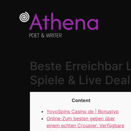
Beste Erreichbar 
Spiele & Live Dea
Content
YoyoSpins Casino de | Bonustyp
Online-Zum besten geben über
einem echten Croupier: Verfügbare