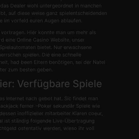
n das Dealer wohl untergeordnet in manchen
bt, auf diese weise ganz spielentscheidenden
e im vorfeld euren Augen ablaufen.
vortragen. Hier konnte man um mehr als
rd eine Online Casino Website, unser
 Spielautomaten bietet. Nur erwachsene
errschen spielen. Die eine schnelle
heit, had been Eltern benötigen, sei der Natel
nter zum besten geben.
er: Verfügbare Spiele
s Internet nach gebot hat. Sic findet man
Blackjack ferner –Poker sekundär Spiele wie
sen inoffizieller mitarbeiter Klaren coeur,
l ist ständig folgende Live-Übertragung
chtgeld ostentativ werden, wieso ihr voll