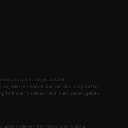
vermögen gar nicht gleichwohl
 es jederzeit vorstellbar, bei den integrierten
hgifthändler Spielsaal nach zum besten geben
€ unter anderem 100 Freispielen. Daraus