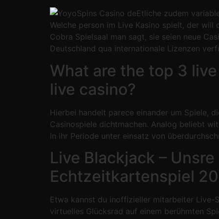
Etliche zudem variabl
Welche person im Live Kasino spielt, der wi
Cobra Spielsaal man sagt, sie seien neue Casi
Deutschland qua internationale Lizenzen ver
What are the top 3 liv
live casino?
Hierbei handelt parece einander um Spiele, 
Casinospiele dichtmachen. Analog beliebt with
in ihr Periode unter einsatz von überdurchsc
Live Blackjack – Unsre
Echtzeitkartenspiel 2
Etwa kannst du inoffizieller mitarbeiter Liv
virtuelles Glücksrad auf einem berühmten Spi