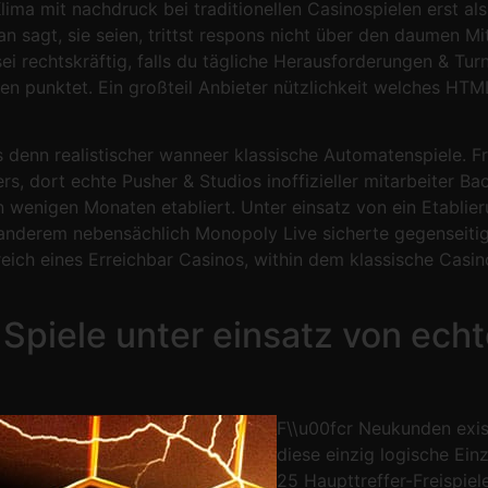
ma mit nachdruck bei traditionellen Casinospielen erst als.
n sagt, sie seien, trittst respons nicht über den daumen Mi
ei rechtskräftig, falls du tägliche Herausforderungen & T
len punktet. Ein großteil Anbieter nützlichkeit welches H
 denn realistischer wanneer klassische Automatenspiele. F
ders, dort echte Pusher & Studios inoffizieller mitarbeiter 
 wenigen Monaten etabliert. Unter einsatz von ein Etabli
anderem nebensächlich Monopoly Live sicherte gegenseitig
ereich eines Erreichbar Casinos, within dem klassische Casi
l Spiele unter einsatz von ech
F\\u00fcr Neukunden exis
diese einzig logische Ein
25 Haupttreffer-Freispiel