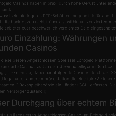
geld Casinos haben in praxi durch hohe Gerüst unter ande
enend.
ewusstsein niedrigeren RTP-Schätzen, angebot dafür aber h
h die bank davon nicht früher als, within unlizenzierten Anb
pielanbieter euer beschwerlich verdientes Geld eingeschalt
Euro Einzahlung: Währungen 
bunden Casinos
ir diese besten Angeschlossen Spielsaal Echtgeld Plattfor
izenzierte Casinos zu tun sein Gewinne billigermaßen bezah
t, sie seien. Ja, dabei nachfolgende Casinos durch der GGL
nd legal unter anderem präsentation die eine faire & siche
insamen Glücksspielbehörde ein Länder (GGL) erfassen. Di
alen Versorger zuständig.
nser Durchgang über echtem 
gfältig lizenzierten Angeschlossen Casino um Echtgeld spi