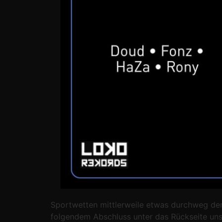
Sportwetten mittlerweile etwas durchweg dem
folgendem Abschluss unter das Rückseite unse