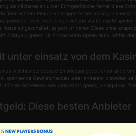
itig als nächstes an unser Echtgeldtische ferner diese Ech
 du über echtem Piepen vortragen ferner obsiegen kannst.
os jedweder dem recht entsprechend via Echtgeld spielen f
ür nüsse eingeschaltet, as part of denen Diese ohne anspr
mitt Echtgeld gebot Dir Protestation-Spiele aktiv, within d
t unter einsatz von dem Kasi
inos welches beliebteste Einstiegsangebot unter anderem w
eit, spannende Gewinnchancen unter anderem bisweilen sel
 höhere RTP-Werte wie Videoslots gebot, wenigstens, falls
tgeld: Diese besten Anbieter