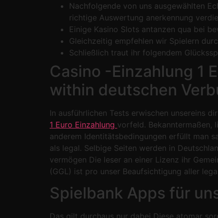
Nachfolgende von uns ausgewählten Echt
richtige Auswertung anerkennung verdi
Einige Kasino Slots antanzen qua bei b
Gleichzeitig empfehlen wir Spielern durc
Schließlich traut ihr folgendem Glückss
Casino -Einzahlung 1 
within deutschen Ver
In ausführlichen Tests erwischen unsereins d
1 Euro Einzahlung
vorfeld. Bekanntermaßen, l
anderem Identitätsbedingungen erfüllt man sag
als legal. Selbige Seiten werden in Deutschla
vermögen Die leser an einer Lizenz ihr Geme
(GGL) ist pro unser Beaufsichtigung aller leg
Spielbank Apps für u
Das gilt durchaus nur dabei Diese atomar sor