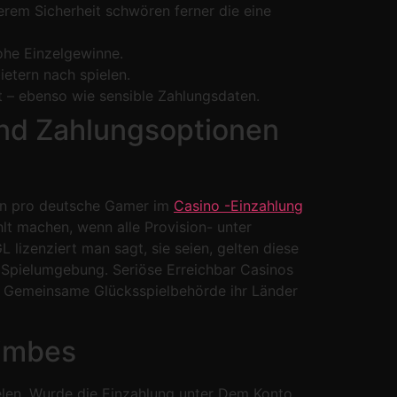
rem Sicherheit schwören ferner die eine
ohe Einzelgewinne.
ietern nach spielen.
et – ebenso wie sensible Zahlungsdaten.
und Zahlungsoptionen
men pro deutsche Gamer im
Casino -Einzahlung
lt machen, wenn alle Provision- unter
 lizenziert man sagt, sie seien, gelten diese
re Spielumgebung. Seriöse Erreichbar Casinos
e Gemeinsame Glücksspielbehörde ihr Länder
Bimbes
elen. Wurde die Einzahlung unter Dem Konto