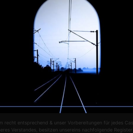
 recht entsprechend & unser Vorbereitungen für jedes Cas
res Verstandes, besitzen unsereins nachfolgende Register 